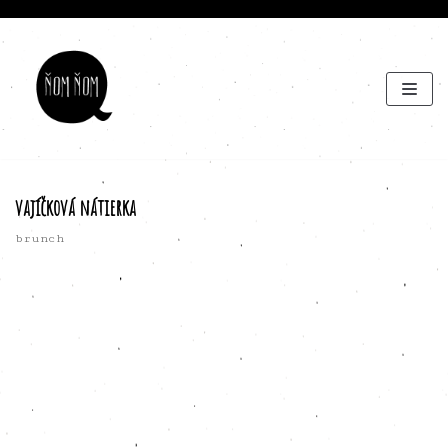
Preskočiť
na
obsah
vajíčková nátierka
brunch