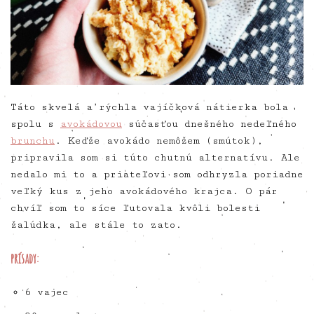
Táto skvelá a rýchla vajíčková nátierka bola
spolu s
avokádovou
súčasťou dnešného nedeľného
brunchu
. Keďže avokádo nemôžem (smútok),
pripravila som si túto chutnú alternatívu. Ale
nedalo mi to a priateľovi som odhryzla poriadne
veľký kus z jeho avokádového krajca. O pár
chvíľ som to síce ľutovala kvôli bolesti
žalúdka, ale stále to zato.
prísady:
6 vajec