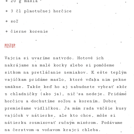
20 g masla
3 čl plnotučnej horčice
soľ
čierne korenie
postup:
Vajcia si uvaríme natvrdo. Hotové ich
nakrájame na malé kocky alebo si pomôžeme
sitkom na pretláčanie zemiakov. K ešte teplým
vajíčkam pridáme maslo, ktoré vďaka nim pekne
zmäkne. Takže keď ho aj zabudnete vybrať skôr
z chladničky (ako ja), nič sa nedeje. Pridáme
horčicu a dochutíme soľou a korením. Dobre
premiešame vidličkou. Ja mám rada väčšie kusy
vajíčok v nátierke, ale kto chce, môže si
nátierku rozmixovať ručným mixérom. Podávame
na čerstvom a voňavom krajci chleba.