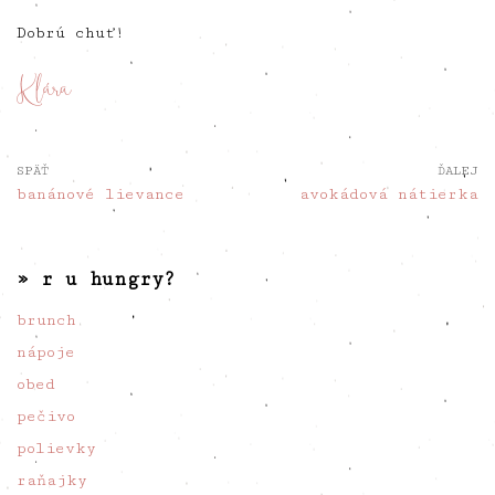
Dobrú chuť!
SPÄŤ
ĎALEJ
banánové lievance
avokádová nátierka
» r u hungry?
brunch
nápoje
obed
pečivo
polievky
raňajky