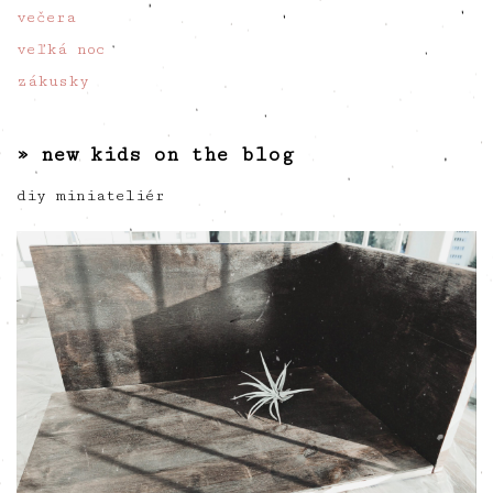
večera
veľká noc
zákusky
» new kids on the blog
diy miniateliér