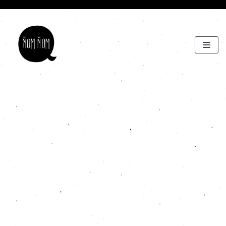
Preskočiť
na
obsah