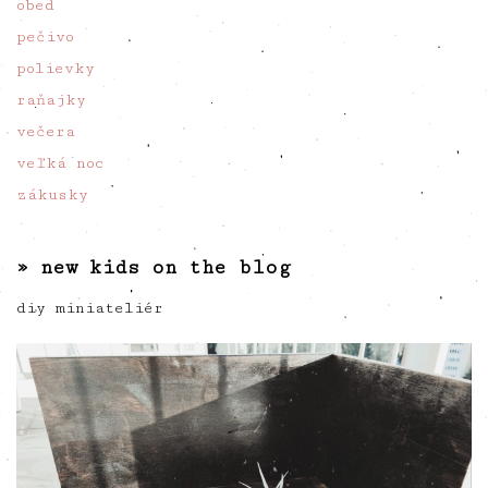
obed
pečivo
polievky
raňajky
večera
veľká noc
zákusky
» new kids on the blog
diy miniateliér