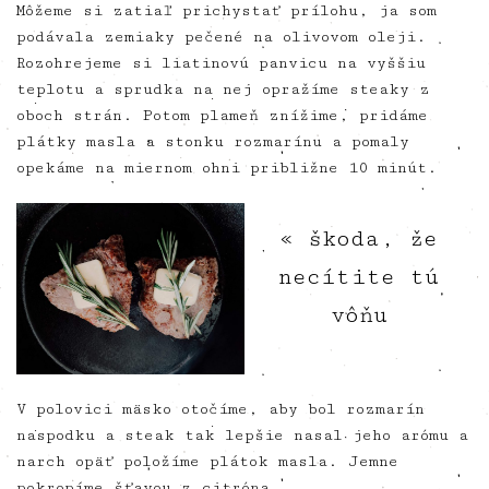
Môžeme si zatiaľ prichystať prílohu, ja som
podávala zemiaky pečené na olivovom oleji.
Rozohrejeme si liatinovú panvicu na vyššiu
teplotu a sprudka na nej opražíme steaky z
oboch strán. Potom plameň znížime, pridáme
plátky masla a stonku rozmarínu a pomaly
opekáme na miernom ohni približne 10 minút.
« škoda, že
necítite tú
vôňu
V polovici mäsko otočíme, aby bol rozmarín
naspodku a steak tak lepšie nasal jeho arómu a
narch opäť položíme plátok masla. Jemne
pokropíme šťavou z citróna.