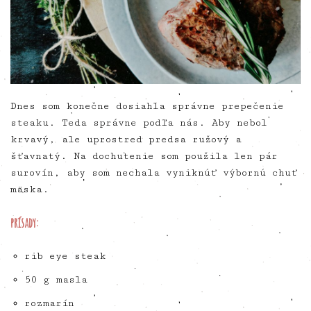
Dnes som konečne dosiahla správne prepečenie
steaku. Teda správne podľa nás. Aby nebol
krvavý, ale uprostred predsa ružový a
šťavnatý. Na dochutenie som použila len pár
surovín, aby som nechala vyniknúť výbornú chuť
mäska.
prísady:
rib eye steak
50 g masla
rozmarín