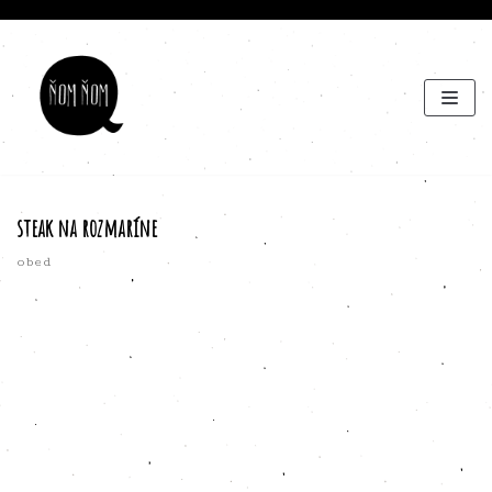
Preskočiť
na
obsah
steak na rozmaríne
obed