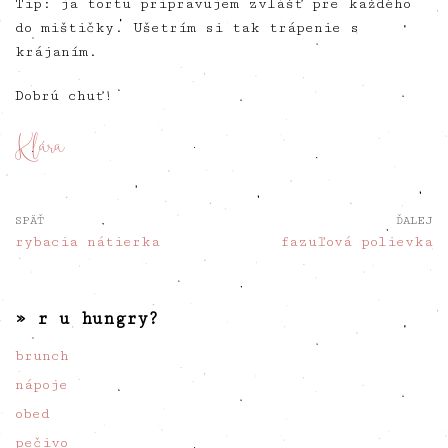
Tip: ja tortu pripravujem zvlášť pre každého
do mištičky. Ušetrím si tak trápenie s
krájaním.
Dobrú chuť!
SPÄŤ
ĎALEJ
rybacia nátierka
fazuľová polievka
» r u hungry?
brunch
nápoje
obed
pečivo