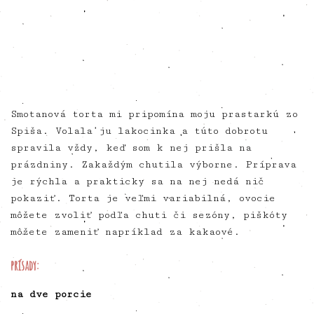
Smotanová torta mi pripomína moju prastarkú zo
Spiša. Volala ju lakocinka a túto dobrotu
spravila vždy, keď som k nej prišla na
prázdniny. Zakaždým chutila výborne. Príprava
je rýchla a prakticky sa na nej nedá nič
pokaziť. Torta je veľmi variabilná, ovocie
môžete zvoliť podľa chuti či sezóny, piškóty
môžete zameniť napríklad za kakaové.
prísady:
na dve porcie