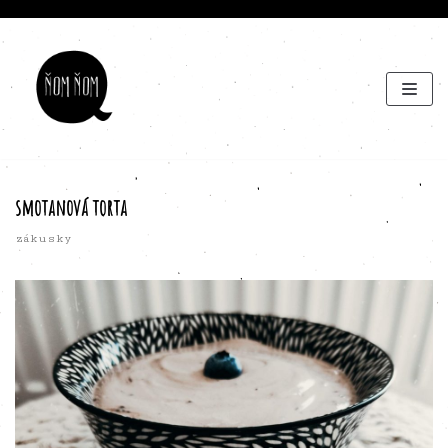
Preskočiť
na
obsah
smotanová torta
zákusky