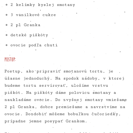
2 kelímky kyslej smotany
3 vanilkové cukre
2 pl Granka
detské piškóty
ovocie podľa chuti
postup:
Postup, ako pripraviť smotanovú tortu, je
úžasne jednoduchý. Na spodok nádoby, v ktorej
budeme tortu servírovať, uložíme vrstvu
piškót. Na piškóty dáme polovicu smotany a
naukladáme ovocie. Do zvyšnej smotany vmiešame
2 pl Granka, dobre premiešame a navrstvíme na
ovocie. Dozdobiť môžeme bobuľkou čučoriedky,
prípadne jemne posypať Grankom.