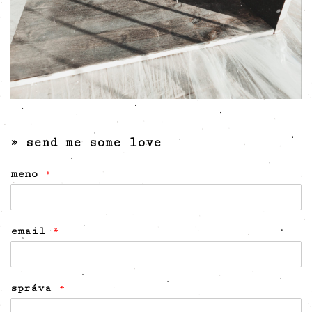
» send me some love
meno
*
email
*
správa
*