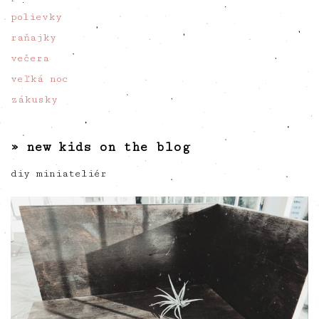
polievky
raňajky
večera
veľká noc
zákusky
» new kids on the blog
diy miniateliér