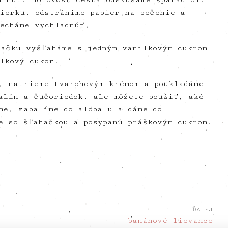
ierku, odstránime papier na pečenie a
echáme vychladnúť,
hačku vyšľaháme s jedným vanilkovým cukrom
lkový cukor.
, natrieme tvarohovým krémom a poukladáme
alín a čučoriedok, ale môžete použiť, aké
me, zabalíme do alobalu a dáme do
e so šľahačkou a posypanú práškovým cukrom.
ĎALEJ
banánové lievance