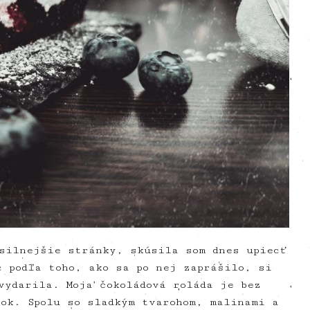
silnejšie stránky, skúsila som dnes upiecť
c podľa toho, ako sa po nej zaprášilo, si
vydarila. Moja čokoládová roláda je bez
ok. Spolu so sladkým tvarohom, malinami a