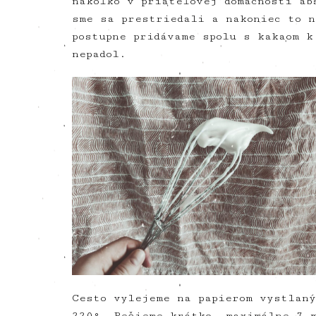
nakoľko v priateľovej domácnosti ab
sme sa prestriedali a nakoniec to n
postupne pridávame spolu s kakaom k
nepadol.
Cesto vylejeme na papierom vystlaný
220°. Pečieme krátko, maximálne 7 m