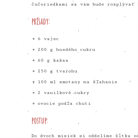
čučoriedkami sa vám bude rozplývať 
prísady:
6 vajec
200 g hnedého cukru
60 g kakaa
250 g tvarohu
100 ml smotany na šľahanie
2 vanilkové cukry
ovocie podľa chuti
postup:
Do dvoch misiek si oddelíme žĺtka o