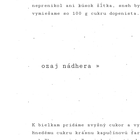
neprenikol ani kúsok žĺtka, sneh by
vymiešame so 100 g cukru dopenista.
ozaj nádhera »
K bielkam pridáme zvyšný cukor a v
hnedému cukru krásnu kapučínovú fa