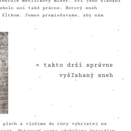
sentuje metličkový mixér. Pri jeho šľahaní
ebolo ani také prácne. Hotový sneh
 žĺtkom. Jemne premiešavame, aby nám
« takto drží správne
vyšľahaný sneh
 plech a vložíme do rúry vyhriatej na
inút. Hotovosť cesta odskúšame špáradlom.