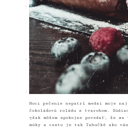
Hoci pečenie nepatrí medzi moje naj
čokoládovú roládu s tvarohom. Súdia
však môžem spokojne povedať, že sa 
múky a cesto je tak ľahučké ako ván