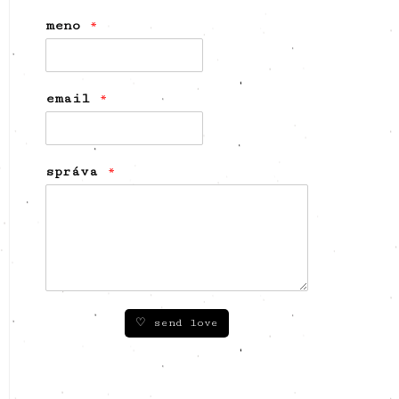
meno
*
email
*
správa
*
♡ send love