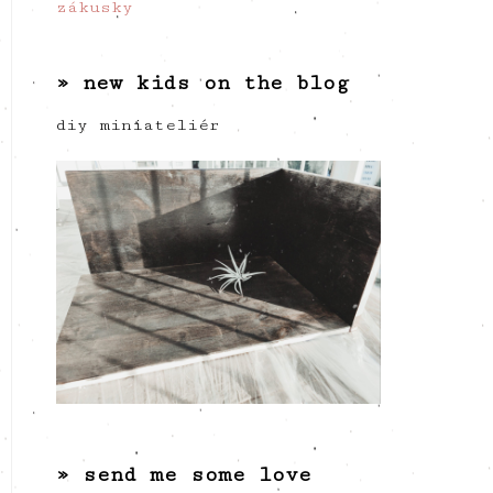
zákusky
» new kids on the blog
diy miniateliér
» send me some love