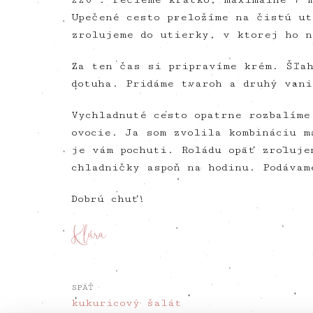
Upečené cesto preložíme na čistú ut
zrolujeme do utierky, v ktorej ho n
Za ten čas si pripravíme krém. Šľa
dotuha. Pridáme tvaroh a druhý vani
Vychladnuté cesto opatrne rozbalíme
ovocie. Ja som zvolila kombináciu m
je vám pochuti. Roládu opäť zroluje
chladničky aspoň na hodinu. Podávam
Dobrú chuť!
SPÄŤ
kukuricový šalát