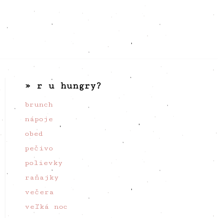
» r u hungry?
brunch
nápoje
obed
pečivo
polievky
raňajky
večera
veľká noc