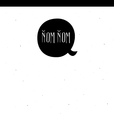
Preskočiť
na
obsah