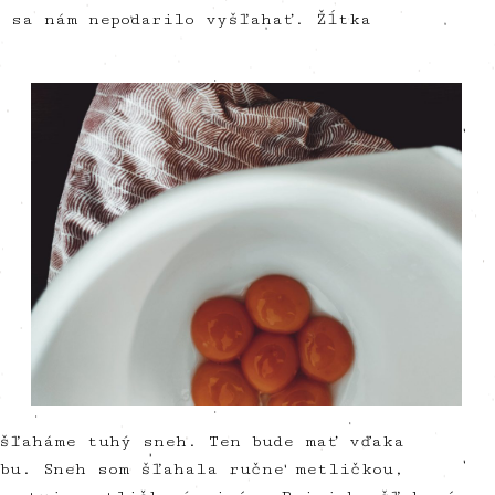
 sa nám nepodarilo vyšľahať. Žĺtka
yšľaháme tuhý sneh. Ten bude mať vďaka
rbu. Sneh som šľahala ručne metličkou,