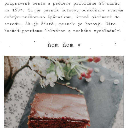
pripravené cesto a pečieme približne 25 minút
na 150°. Či je perník hotový, odskúšame starým
dobrým trikom so špáratkom, ktoré pichneme do
stredu. Ak je čisté, perník je hotový. Ešte
horúci potrieme lekvárom a necháme vychladnúť.
ňom ňom »