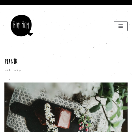
Preskočiť
na
obsah
perník
zákusky