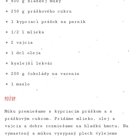
400 g hladkej múky
250 g práškového cukru
1 kypriaci prášok na perník
1/2 l mlieka
2 vajcia
1 dcl oleja
kyslejší lekvár
200 g čokolády na varenie
1 maslo
postup:
Múku premiešame s kypriacim práškom a s
práškovým cukrom. Pridáme mlieko, olej a
vajcia a dobre rozmiešame na hladkú hmotu. Na
vymastený a múkou vysypaný plech vylejeme