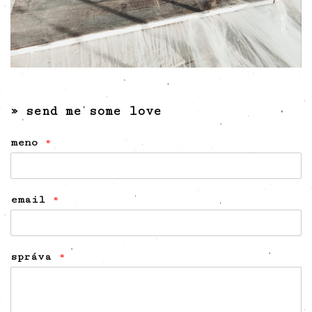
» send me some love
meno
*
email
*
správa
*