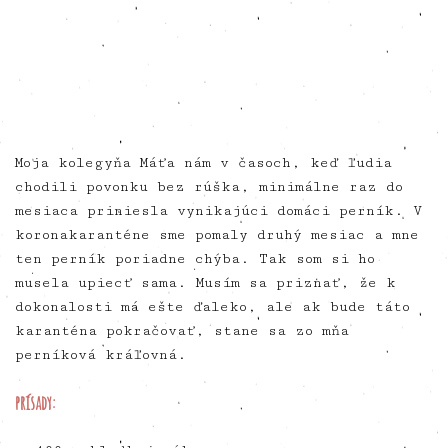
Moja kolegyňa Máťa nám v časoch, keď ľudia
chodili povonku bez rúška, minimálne raz do
mesiaca priniesla vynikajúci domáci perník. V
koronakaranténe sme pomaly druhý mesiac a mne
ten perník poriadne chýba. Tak som si ho
musela upiecť sama. Musím sa priznať, že k
dokonalosti má ešte ďaleko, ale ak bude táto
karanténa pokračovať, stane sa zo mňa
perníková kráľovná.
prísady: