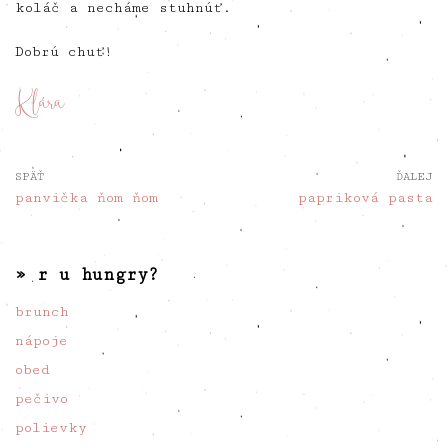
koláč a necháme stuhnúť.
Dobrú chuť!
SPÄŤ
ĎALEJ
panvička ňom ňom
papriková pasta
» r u hungry?
brunch
nápoje
obed
pečivo
polievky