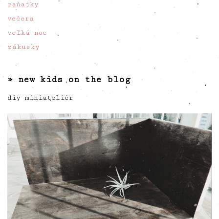
raňajky
večera
veľká noc
zákusky
» new kids on the blog
diy miniateliér